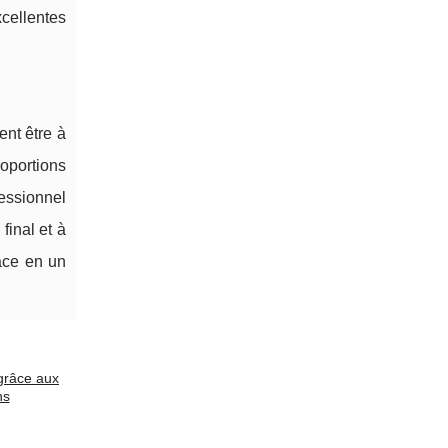
xcellentes
ent être à
roportions
fessionnel
final et à
pace en un
grâce aux
ns