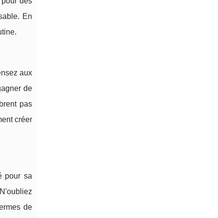
 pour des
sable. En
tine.
Pensez aux
gagner de
mbrent pas
ment créer
é pour sa
N'oubliez
termes de